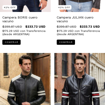
42
%
OFF
42
%
OFF
Campera BORIS cuero
Campera JULIAN cuero
vacuno
vacuno
$399.87 USD
$233.72 USD
$399.87 USD
$233.72 USD
$175.29 USD
con
Transferencia
$175.29 USD
con
Transferencia
(desde ARGENTINA)
(desde ARGENTINA)
COMPRAR
COMPRAR