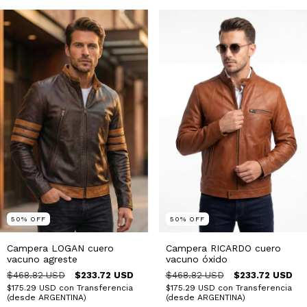
50
%
OFF
50
%
OFF
Campera LOGAN cuero
Campera RICARDO cuero
vacuno agreste
vacuno óxido
$468.82 USD
$233.72 USD
$468.82 USD
$233.72 USD
$175.29 USD
con
Transferencia
$175.29 USD
con
Transferencia
(desde ARGENTINA)
(desde ARGENTINA)