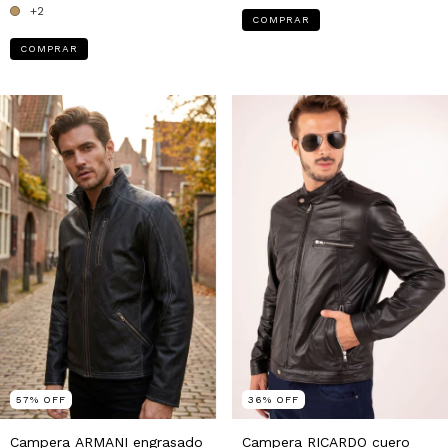
+2
COMPRAR
COMPRAR
57
%
OFF
36
%
OFF
Campera ARMANI engrasado
Campera RICARDO cuero