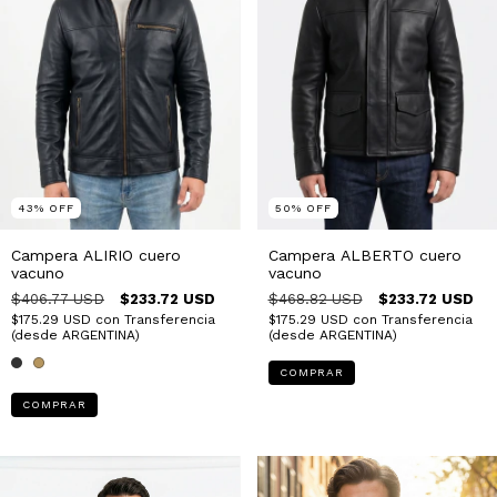
43
%
OFF
50
%
OFF
Campera ALIRIO cuero
Campera ALBERTO cuero
vacuno
vacuno
$406.77 USD
$233.72 USD
$468.82 USD
$233.72 USD
$175.29 USD
con
Transferencia
$175.29 USD
con
Transferencia
(desde ARGENTINA)
(desde ARGENTINA)
COMPRAR
COMPRAR