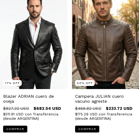
17
%
OFF
50
%
OFF
Blazer ADRIAN cuero de
Campera JULIAN cuero
oveja
vacuno agreste
$827.32 USD
$682.54 USD
$468.82 USD
$233.72 USD
$511.91 USD
con
Transferencia
$175.29 USD
con
Transferencia
(desde ARGENTINA)
(desde ARGENTINA)
COMPRAR
COMPRAR