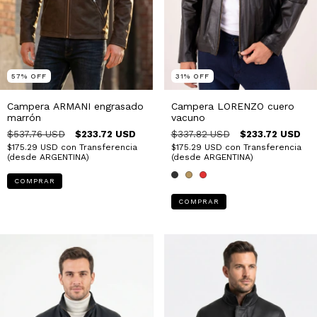
57
%
OFF
31
%
OFF
Campera ARMANI engrasado
Campera LORENZO cuero
marrón
vacuno
$537.76 USD
$233.72 USD
$337.82 USD
$233.72 USD
$175.29 USD
con
Transferencia
$175.29 USD
con
Transferencia
(desde ARGENTINA)
(desde ARGENTINA)
COMPRAR
COMPRAR