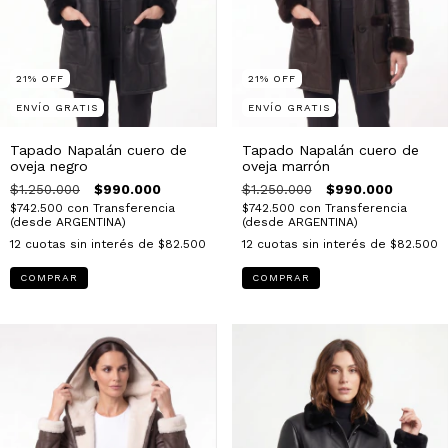
21
%
OFF
21
%
OFF
ENVÍO GRATIS
ENVÍO GRATIS
Tapado Napalán cuero de
Tapado Napalán cuero de
oveja negro
oveja marrón
$1.250.000
$990.000
$1.250.000
$990.000
$742.500
con
Transferencia
$742.500
con
Transferencia
(desde ARGENTINA)
(desde ARGENTINA)
12
cuotas sin interés de
$82.500
12
cuotas sin interés de
$82.500
COMPRAR
COMPRAR