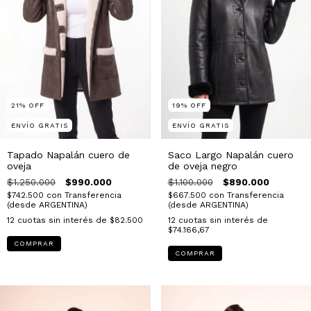
21
%
OFF
19
%
OFF
ENVÍO GRATIS
ENVÍO GRATIS
Tapado Napalán cuero de
Saco Largo Napalán cuero
oveja
de oveja negro
$1.250.000
$990.000
$1.100.000
$890.000
$742.500
con
Transferencia
$667.500
con
Transferencia
(desde ARGENTINA)
(desde ARGENTINA)
12
cuotas sin interés de
$82.500
12
cuotas sin interés de
$74.166,67
COMPRAR
COMPRAR