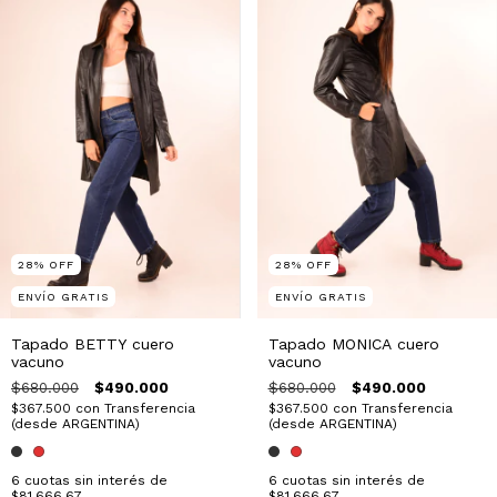
28
%
OFF
28
%
OFF
ENVÍO GRATIS
ENVÍO GRATIS
Tapado BETTY cuero
Tapado MONICA cuero
vacuno
vacuno
$680.000
$490.000
$680.000
$490.000
$367.500
con
Transferencia
$367.500
con
Transferencia
(desde ARGENTINA)
(desde ARGENTINA)
6
cuotas sin interés de
6
cuotas sin interés de
$81.666,67
$81.666,67