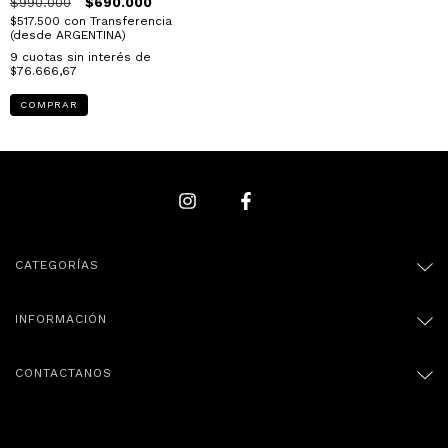
$990.000
$690.000
$517.500
con
Transferencia
(desde ARGENTINA)
9
cuotas sin interés de
$76.666,67
COMPRAR
CATEGORÍAS
INFORMACIÓN
CONTACTANOS