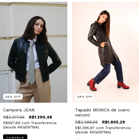
36
%
OFF
28
%
OFF
Campera JEAN
Tapado MONICA de cuero
vacuno
R$2.017,56
R$1.290,48
R$2.588,56
R$1.865,29
R$967,86
com
Transferencia
(desde ARGENTINA)
R$1.398,97
com
Transferencia
(desde ARGENTINA)
COMPRAR