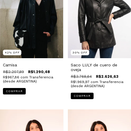
42
%
OFF
30
%
OFF
Camisa
Saco LULY de cuero de
oveja
R$2.207,89
R$1.290,48
R$3.768,64
R$2.626,63
R$967,86
com
Transferencia
(desde ARGENTINA)
R$1.969,97
com
Transferencia
(desde ARGENTINA)
COMPRAR
COMPRAR