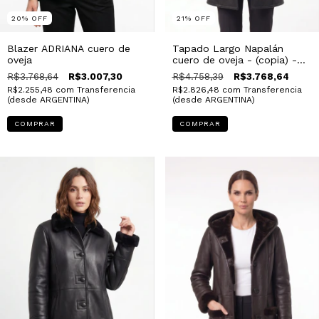
20
%
OFF
21
%
OFF
Blazer ADRIANA cuero de
Tapado Largo Napalán
oveja
cuero de oveja - (copia) -
(copia) - (copia)
R$3.768,64
R$3.007,30
R$4.758,39
R$3.768,64
R$2.255,48
com
Transferencia
R$2.826,48
com
Transferencia
(desde ARGENTINA)
(desde ARGENTINA)
COMPRAR
COMPRAR