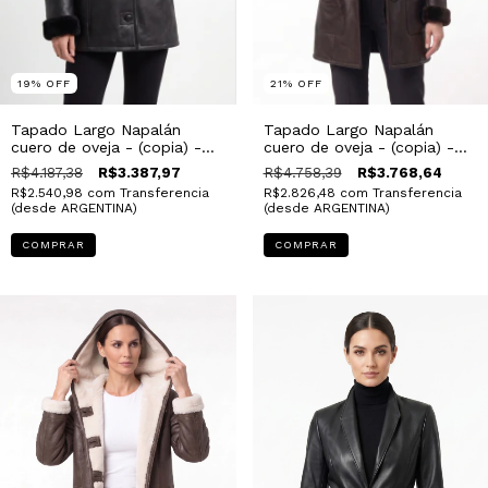
19
%
OFF
21
%
OFF
Tapado Largo Napalán
Tapado Largo Napalán
cuero de oveja - (copia) -
cuero de oveja - (copia) -
(copia) - (copia) - (copia)
(copia) - (copia) - (copia)
R$4.187,38
R$3.387,97
R$4.758,39
R$3.768,64
R$2.540,98
com
Transferencia
R$2.826,48
com
Transferencia
(desde ARGENTINA)
(desde ARGENTINA)
COMPRAR
COMPRAR