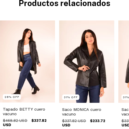
Productos relacionados
28
%
OFF
31
%
OFF
31
Tapado BETTY cuero
Saco MONICA cuero
Sac
vacuno
vacuno
vac
$468.82 USD
$337.82
$337.82 USD
$233.72
$33
USD
USD
US