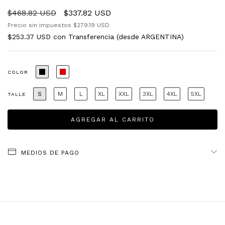
$468.82 USD
$337.82 USD
Precio sin impuestos
$279.19 USD
$253.37 USD
con
Transferencia (desde ARGENTINA)
COLOR
S
M
L
XL
XXL
3XL
4XL
5XL
TALLE
MEDIOS DE PAGO