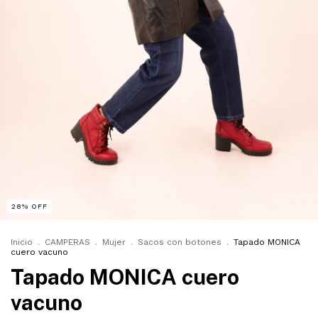
28
%
OFF
Inicio
.
CAMPERAS
.
Mujer
.
Sacos con botones
.
Tapado MONICA
cuero vacuno
Tapado MONICA cuero
vacuno