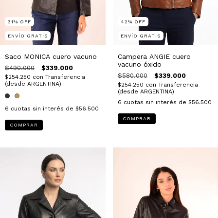
42
%
OFF
31
%
OFF
ENVÍO GRATIS
ENVÍO GRATIS
Campera ANGIE cuero
Saco MONICA cuero vacuno
vacuno óxido
$490.000
$339.000
$580.000
$339.000
$254.250
con
Transferencia
(desde ARGENTINA)
$254.250
con
Transferencia
(desde ARGENTINA)
6
cuotas sin interés de
$56.500
6
cuotas sin interés de
$56.500
COMPRAR
COMPRAR