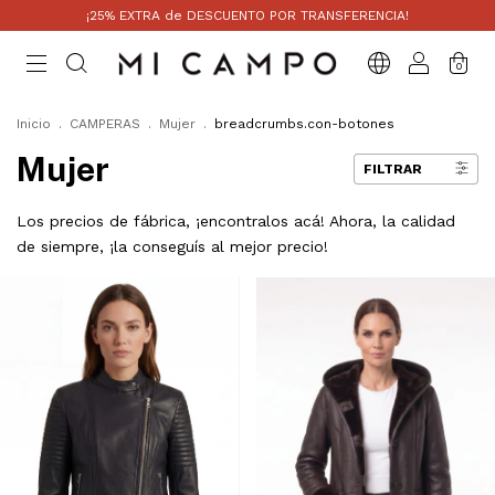
¡25% EXTRA de DESCUENTO POR TRANSFERENCIA!
0
Inicio
.
CAMPERAS
.
Mujer
.
breadcrumbs.con-botones
Mujer
FILTRAR
Los precios de fábrica, ¡encontralos acá! Ahora, la calidad
de siempre, ¡la conseguís al mejor precio!