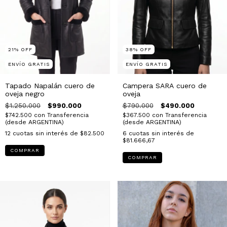
21
%
OFF
38
%
OFF
ENVÍO GRATIS
ENVÍO GRATIS
Tapado Napalán cuero de
Campera SARA cuero de
oveja negro
oveja
$1.250.000
$990.000
$790.000
$490.000
$742.500
con
Transferencia
$367.500
con
Transferencia
(desde ARGENTINA)
(desde ARGENTINA)
12
cuotas sin interés de
$82.500
6
cuotas sin interés de
$81.666,67
COMPRAR
COMPRAR