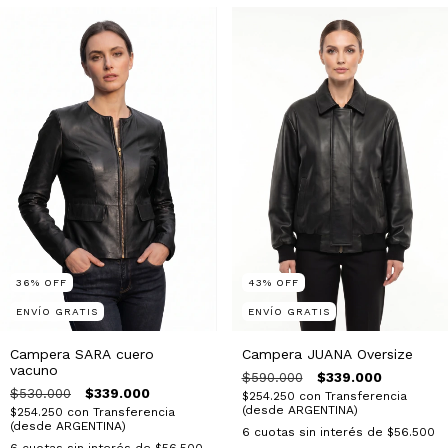
36
%
OFF
43
%
OFF
ENVÍO GRATIS
ENVÍO GRATIS
Campera SARA cuero
Campera JUANA Oversize
vacuno
$590.000
$339.000
$530.000
$339.000
$254.250
con
Transferencia
(desde ARGENTINA)
$254.250
con
Transferencia
(desde ARGENTINA)
6
cuotas sin interés de
$56.500