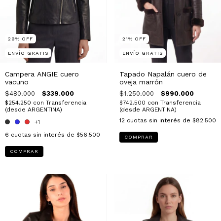
29
%
OFF
21
%
OFF
ENVÍO GRATIS
ENVÍO GRATIS
Campera ANGIE cuero
Tapado Napalán cuero de
vacuno
oveja marrón
$480.000
$339.000
$1.250.000
$990.000
$254.250
con
Transferencia
$742.500
con
Transferencia
(desde ARGENTINA)
(desde ARGENTINA)
12
cuotas sin interés de
$82.500
+1
6
cuotas sin interés de
$56.500
COMPRAR
COMPRAR