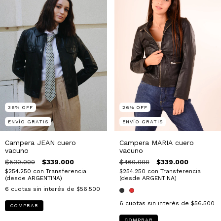
36
%
OFF
26
%
OFF
ENVÍO GRATIS
ENVÍO GRATIS
Campera JEAN cuero
Campera MARIA cuero
vacuno
vacuno
$530.000
$339.000
$460.000
$339.000
$254.250
con
Transferencia
$254.250
con
Transferencia
(desde ARGENTINA)
(desde ARGENTINA)
6
cuotas sin interés de
$56.500
6
cuotas sin interés de
$56.500
COMPRAR
COMPRAR