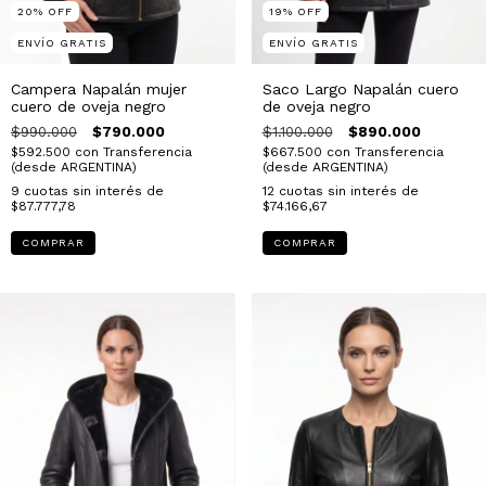
20
%
OFF
19
%
OFF
ENVÍO GRATIS
ENVÍO GRATIS
Campera Napalán mujer
Saco Largo Napalán cuero
cuero de oveja negro
de oveja negro
$990.000
$790.000
$1.100.000
$890.000
$592.500
con
Transferencia
$667.500
con
Transferencia
(desde ARGENTINA)
(desde ARGENTINA)
9
cuotas sin interés de
12
cuotas sin interés de
$87.777,78
$74.166,67
COMPRAR
COMPRAR