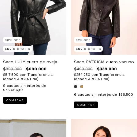
30
%
OFF
31
%
OFF
ENVÍO GRATIS
ENVÍO GRATIS
Saco LULY cuero de oveja
Saco PATRICIA cuero vacuno
$990.000
$690.000
$490.000
$339.000
$517.500
con
Transferencia
$254.250
con
Transferencia
(desde ARGENTINA)
(desde ARGENTINA)
9
cuotas sin interés de
$76.666,67
6
cuotas sin interés de
$56.500
COMPRAR
COMPRAR