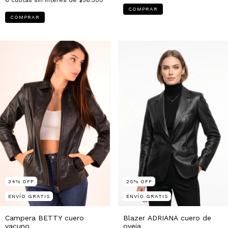
6
cuotas sin interés de
$56.500
COMPRAR
COMPRAR
34
%
OFF
20
%
OFF
ENVÍO GRATIS
ENVÍO GRATIS
Campera BETTY cuero
Blazer ADRIANA cuero de
vacuno
oveja