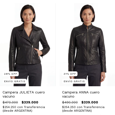
28
%
OFF
31
%
OFF
ENVÍO GRATIS
ENVÍO GRATIS
Campera JULIETA cuero
Campera ANNA cuero
vacuno
vacuno
$470.000
$339.000
$490.000
$339.000
$254.250
con
Transferencia
$254.250
con
Transferencia
(desde ARGENTINA)
(desde ARGENTINA)