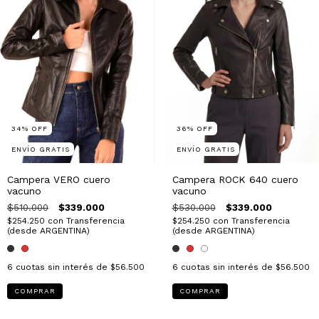
34
%
OFF
36
%
OFF
ENVÍO GRATIS
ENVÍO GRATIS
Campera VERO cuero
Campera ROCK 640 cuero
vacuno
vacuno
$510.000
$339.000
$530.000
$339.000
$254.250
con
Transferencia
$254.250
con
Transferencia
(desde ARGENTINA)
(desde ARGENTINA)
6
cuotas sin interés de
$56.500
6
cuotas sin interés de
$56.500
COMPRAR
COMPRAR