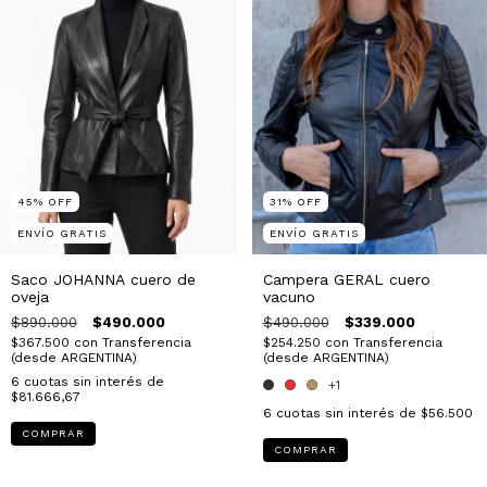
45
%
OFF
31
%
OFF
ENVÍO GRATIS
ENVÍO GRATIS
Saco JOHANNA cuero de
Campera GERAL cuero
oveja
vacuno
$890.000
$490.000
$490.000
$339.000
$367.500
con
Transferencia
$254.250
con
Transferencia
(desde ARGENTINA)
(desde ARGENTINA)
6
cuotas sin interés de
+1
$81.666,67
6
cuotas sin interés de
$56.500
COMPRAR
COMPRAR